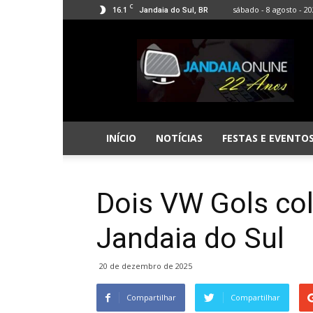
C
16.1
sábado - 8 agosto - 2
Jandaia do Sul, BR
Jandaia
Online
INÍCIO
NOTÍCIAS
FESTAS E EVENTO
Dois VW Gols co
Jandaia do Sul
20 de dezembro de 2025
Compartilhar
Compartilhar