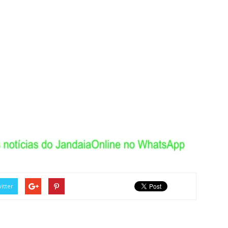
itter