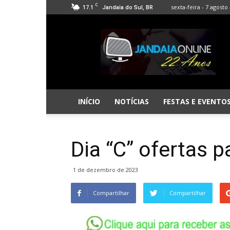
C
17.1
sexta-feira - 7 agosto 
Jandaia do Sul, BR
Jandaia
Online
INÍCIO
NOTÍCIAS
FESTAS E EVENTO
Dia “C” ofertas 
1 de dezembro de 2023
Compartilhar
Compartilhar