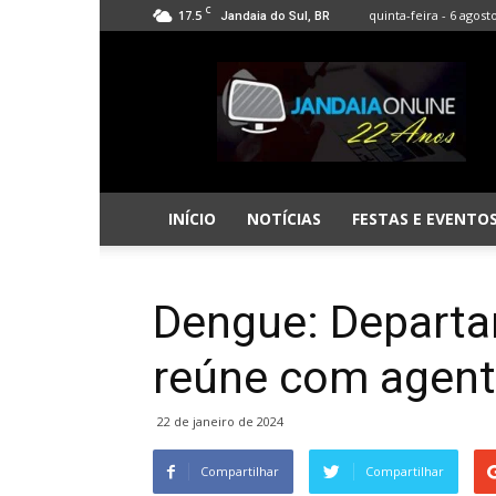
C
17.5
quinta-feira - 6 agost
Jandaia do Sul, BR
Jandaia
Online
INÍCIO
NOTÍCIAS
FESTAS E EVENTO
Dengue: Depart
reúne com agent
22 de janeiro de 2024
Compartilhar
Compartilhar