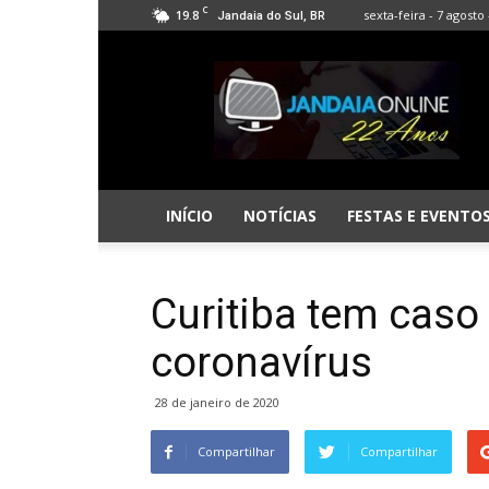
C
19.8
sexta-feira - 7 agosto 
Jandaia do Sul, BR
Jandaia
Online
INÍCIO
NOTÍCIAS
FESTAS E EVENTO
Curitiba tem caso
coronavírus
28 de janeiro de 2020
Compartilhar
Compartilhar