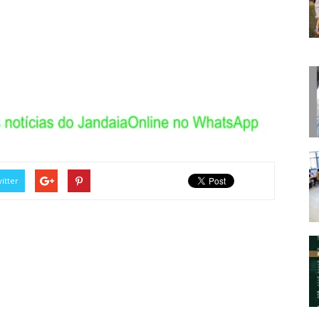
itter