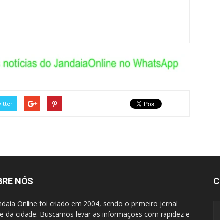
itter
BRE NÓS
C
ndaia Online foi criado em 2004, sendo o primeiro jornal
ne da cidade. Buscamos levar as informações com rapidez e