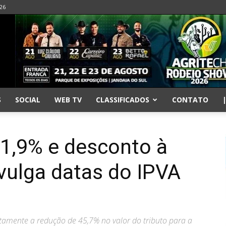
026
S
SOCIAL
WEB TV
CLASSIFICADOS
CONTATO
 1,9% e desconto à
ivulga datas do IPVA
tamente a redução de 45,7% no valor do tributo para a