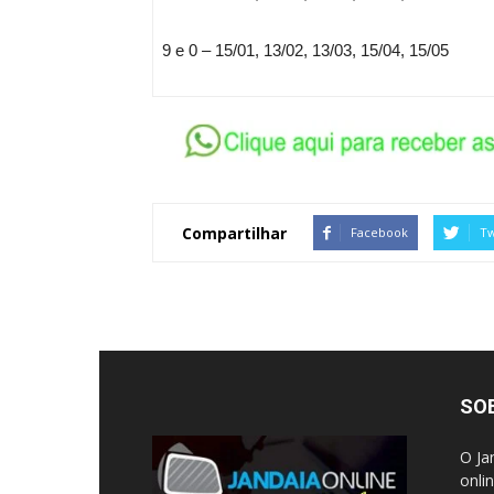
9 e 0 – 15/01, 13/02, 13/03, 15/04, 15/05
Compartilhar
Facebook
Tw
SO
O Ja
onli