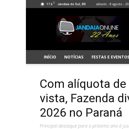
C
17.6
sábado - 8 agosto - 2
Jandaia do Sul, BR
Jandaia
Online
INÍCIO
NOTÍCIAS
FESTAS E EVENTO
Com alíquota de
vista, Fazenda d
2026 no Paraná
Principal destaque para o próximo ano é jus