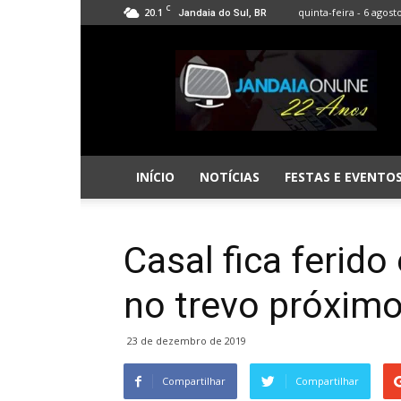
C
20.1
quinta-feira - 6 agost
Jandaia do Sul, BR
Jandaia
Online
INÍCIO
NOTÍCIAS
FESTAS E EVENTO
Casal fica ferid
no trevo próxim
23 de dezembro de 2019
Compartilhar
Compartilhar