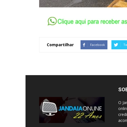
Compartilhar
Facebook
Tw
SO
O Ja
onli
cred
acon