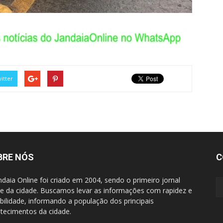
itter
BRE NÓS
C
ndaia Online foi criado em 2004, sendo o primeiro jornal
ne da cidade. Buscamos levar as informações com rapidez e
ibilidade, informando a população dos principais
tecimentos da cidade.