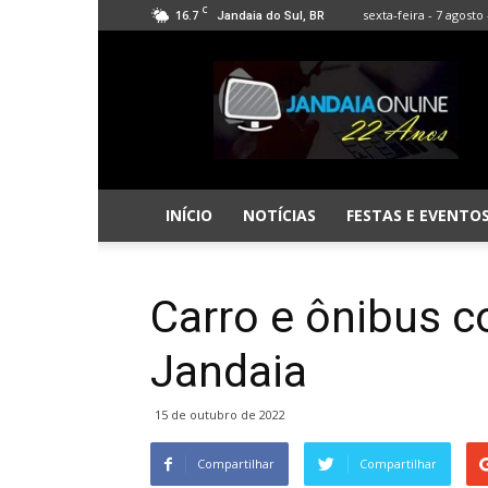
C
16.7
sexta-feira - 7 agosto 
Jandaia do Sul, BR
Jandaia
Online
INÍCIO
NOTÍCIAS
FESTAS E EVENTO
Carro e ônibus c
Jandaia
15 de outubro de 2022
Compartilhar
Compartilhar