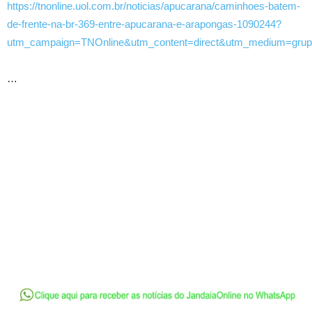
https://tnonline.uol.com.br/noticias/apucarana/caminhoes-batem-
de-frente-na-br-369-entre-apucarana-e-arapongas-1090244?
utm_campaign=TNOnline&utm_content=direct&utm_medium=gru
…