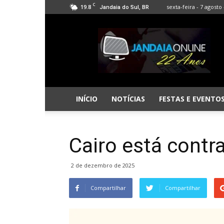
C
19.8
sexta-feira - 7 agosto 
Jandaia do Sul, BR
Jandaia
Online
INÍCIO
NOTÍCIAS
FESTAS E EVENTO
Cairo está contr
2 de dezembro de 2025
Compartilhar
Compartilhar