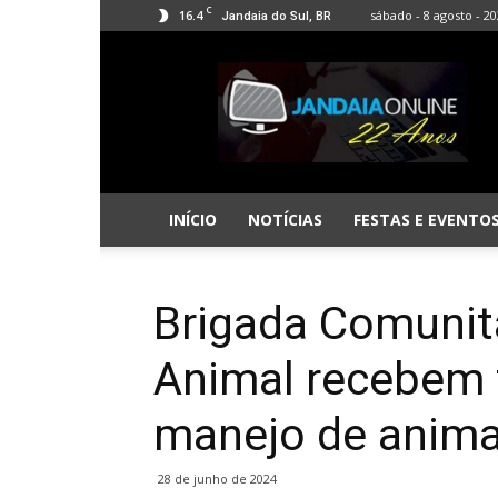
C
16.4
sábado - 8 agosto - 2
Jandaia do Sul, BR
Jandaia
Online
INÍCIO
NOTÍCIAS
FESTAS E EVENTO
Brigada Comunit
Animal recebem 
manejo de anima
28 de junho de 2024