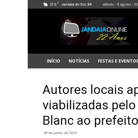
C
27.5
sábado - 8 agosto - 2
Jandaia do Sul, BR
Jandaia
Online
INÍCIO
NOTÍCIAS
FESTAS E EVENTO
Autores locais 
viabilizadas pelo
Blanc ao prefeit
28 de junho de 2025