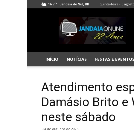
C
16.7
quinta-feira - 6 agost
Jandaia do Sul, BR
Jandaia
Online
INÍCIO
NOTÍCIAS
FESTAS E EVENTO
Atendimento esp
Damásio Brito e
neste sábado
24 de outubro de 2025