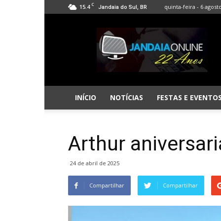
C
15.4
quinta-feira - 6 agost
Jandaia do Sul, BR
Jandaia
Online
INÍCIO
NOTÍCIAS
FESTAS E EVENTO
Arthur aniversar
24 de abril de 2025
Compartilhar
Compartilhar