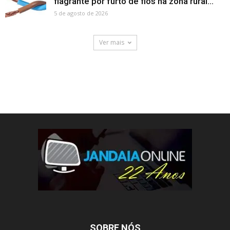
flagrante por furto de fios na zona rural...
5 de agosto de 2026
Ver mais
SOBRE NÓS