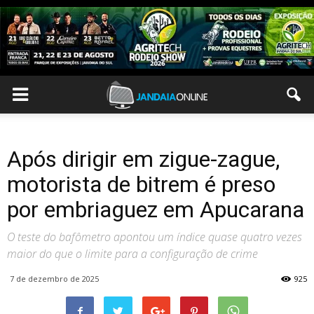
Após dirigir em zigue-zague,
motorista de bitrem é preso
por embriaguez em Apucarana
O teste do bafômetro apontou um índice quase quatro vezes
maior do que o limite para a configuração de crime
7 de dezembro de 2025
925