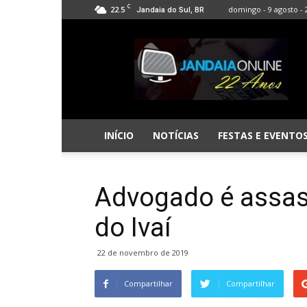
C
22.5
domingo - 9 agosto - 
Jandaia do Sul, BR
Jandaia
Online
INÍCIO
NOTÍCIAS
FESTAS E EVENTO
Advogado é assa
do Ivaí
22 de novembro de 2019
Compartilhar
Compartilhar