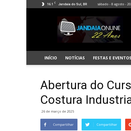
C
16.1
sábado - 8 agosto - 2
Jandaia do Sul, BR
Jandaia
Online
INÍCIO
NOTÍCIAS
FESTAS E EVENTO
Abertura do Curs
Costura Industri
26 de março de 2025
Compartilhar
Compartilhar