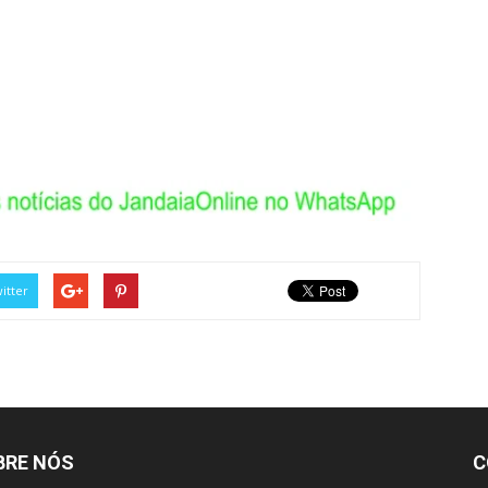
itter
BRE NÓS
C