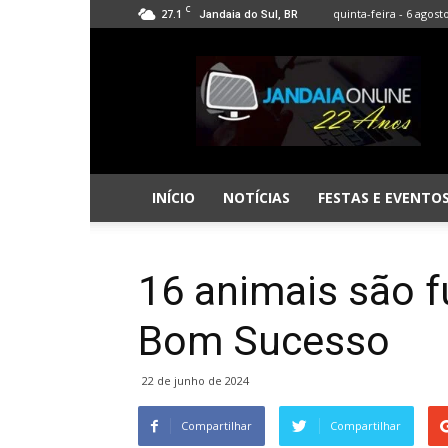
C
27.1
quinta-feira - 6 agost
Jandaia do Sul, BR
Jandaia
Online
INÍCIO
NOTÍCIAS
FESTAS E EVENTO
16 animais são f
Bom Sucesso
22 de junho de 2024
Compartilhar
Compartilhar