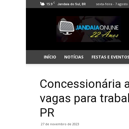
C
15.9
sexta-feira - 7 agosto 
Jandaia do Sul, BR
Jandaia
Online
INÍCIO
NOTÍCIAS
FESTAS E EVENTO
Concessionária 
vagas para traba
PR
27 de novembro de 2023