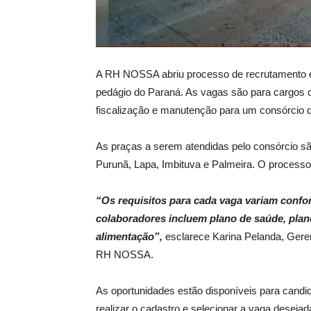
A RH NOSSA abriu processo de recrutamento e
pedágio do Paraná. As vagas são para cargos c
fiscalização e manutenção para um consórcio 
As praças a serem atendidas pelo consórcio são
Purunã, Lapa, Imbituva e Palmeira. O process
“Os requisitos para cada vaga variam confor
colaboradores incluem plano de saúde, plano
alimentação”,
esclarece Karina Pelanda, Ger
RH NOSSA.
As oportunidades estão disponíveis para cand
realizar o cadastro e selecionar a vaga desejad