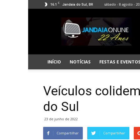
C
16.1
sábado - 8 agosto - 2
Jandaia do Sul, BR
Jandaia
Online
INÍCIO
NOTÍCIAS
FESTAS E EVENTO
Veículos colidem
do Sul
23 de junho de 2022
Compartilhar
Compartilhar