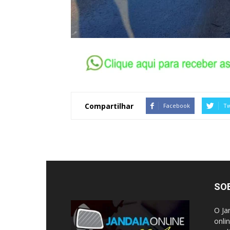
Compartilhar
Facebook
Tw
SO
O Ja
onli