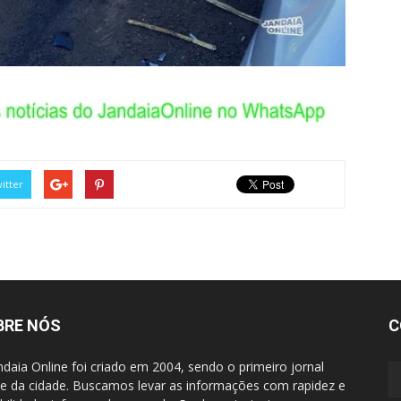
itter
BRE NÓS
C
ndaia Online foi criado em 2004, sendo o primeiro jornal
ne da cidade. Buscamos levar as informações com rapidez e