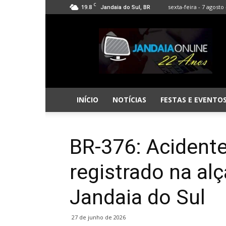
C
19.8
sexta-feira - 7 agosto 
Jandaia do Sul, BR
Jandaia
Online
INÍCIO
NOTÍCIAS
FESTAS E EVENTO
BR-376: Acidente
registrado na al
Jandaia do Sul
27 de junho de 2026