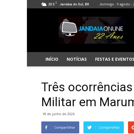
C
20.5
domingo - 9 agosto - 
Jandaia do Sul, BR
Jandaia
Online
INÍCIO
NOTÍCIAS
FESTAS E EVENTO
Três ocorrências
Militar em Marum
18 de junho de 2026
Compartilhar
Compartilhar