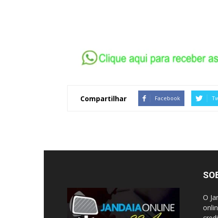
Compartilhar
Facebook
Tw
SO
O Ja
onli
cred