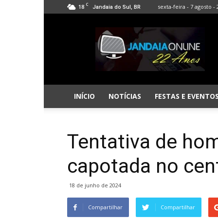
C
18
sexta-feira - 7 agosto -
Jandaia do Sul, BR
Jandaia
Online
INÍCIO
NOTÍCIAS
FESTAS E EVENTO
Tentativa de hom
capotada no cen
18 de junho de 2024
Compartilhar
Compartilhar