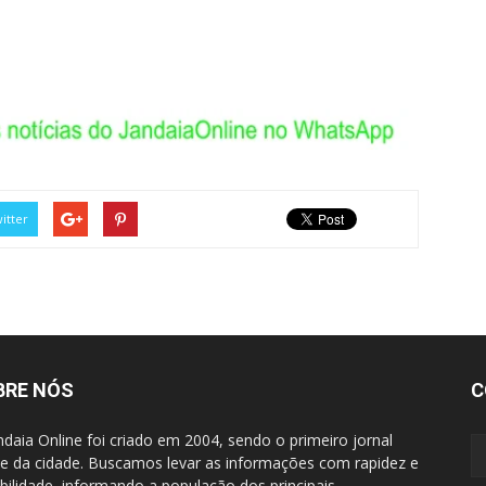
itter
BRE NÓS
C
ndaia Online foi criado em 2004, sendo o primeiro jornal
ne da cidade. Buscamos levar as informações com rapidez e
ibilidade, informando a população dos principais