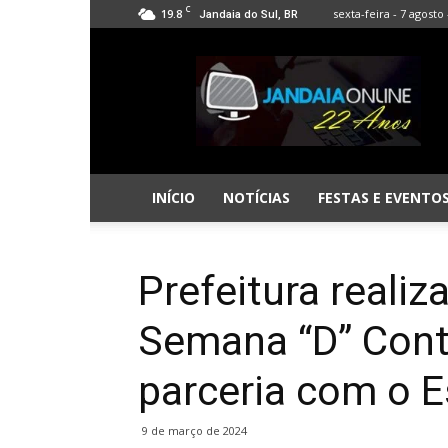
C
19.8
sexta-feira - 7 agosto 
Jandaia do Sul, BR
Jandaia
Online
INÍCIO
NOTÍCIAS
FESTAS E EVENTO
Prefeitura realiz
Semana “D” Cont
parceria com o 
9 de março de 2024