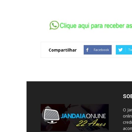
Compartilhar
Facebook
Tw
SO
O Ja
onli
cred
acon