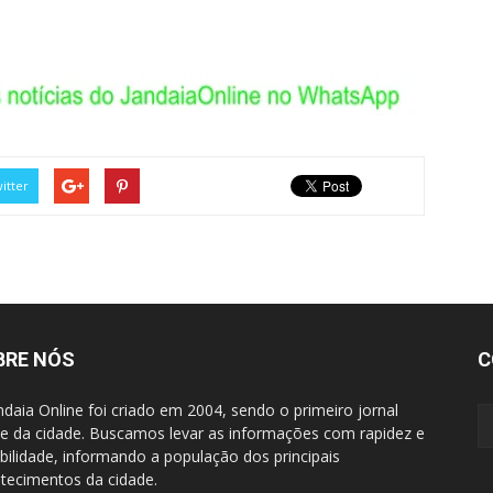
itter
BRE NÓS
C
ndaia Online foi criado em 2004, sendo o primeiro jornal
ne da cidade. Buscamos levar as informações com rapidez e
ibilidade, informando a população dos principais
tecimentos da cidade.