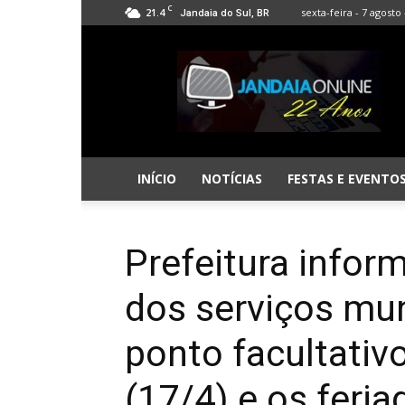
C
21.4
sexta-feira - 7 agosto 
Jandaia do Sul, BR
Jandaia
Online
INÍCIO
NOTÍCIAS
FESTAS E EVENTO
Prefeitura info
dos serviços mun
ponto facultativo
(17/4) e os feria