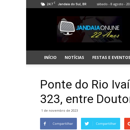
C
24.7
sábado - 8 agosto - 2
Jandaia do Sul, BR
Jandaia
Online
INÍCIO
NOTÍCIAS
FESTAS E EVENTO
Ponte do Rio Iva
323, entre Dout
1 de novembro de 2023
Compartilhar
Compartilhar