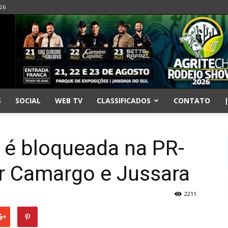
026
S
SOCIAL
WEB TV
CLASSIFICADOS
CONTATO
í é bloqueada na PR-
or Camargo e Jussara
2211