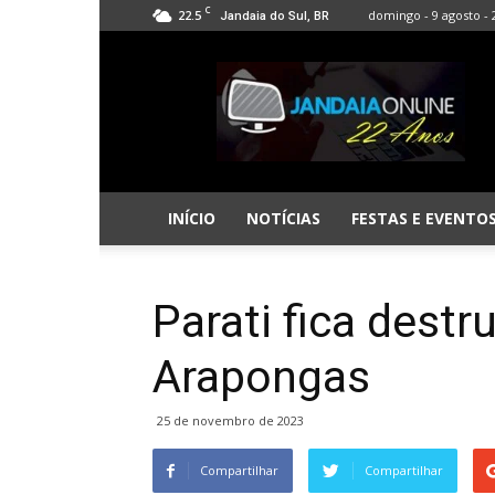
C
22.5
domingo - 9 agosto - 
Jandaia do Sul, BR
Jandaia
Online
INÍCIO
NOTÍCIAS
FESTAS E EVENTO
Parati fica dest
Arapongas
25 de novembro de 2023
Compartilhar
Compartilhar