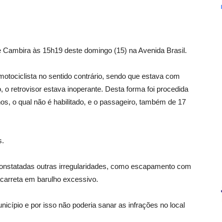
r de Cambira às 15h19 deste domingo (15) na Avenida Brasil.
otociclista no sentido contrário, sendo que estava com
go, o retrovisor estava inoperante. Desta forma foi procedida
os, o qual não é habilitado, e o passageiro, também de 17
s.
constatadas outras irregularidades, como escapamento com
 acarreta em barulho excessivo.
icípio e por isso não poderia sanar as infrações no local