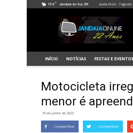
C
19.9
sexta-feira - 7 agosto 
Jandaia do Sul, BR
Jandaia
Online
INÍCIO
NOTÍCIAS
FESTAS E EVENTO
Motocicleta irre
menor é apreend
16 de junho de 2025
Compartilhar
Compartilhar