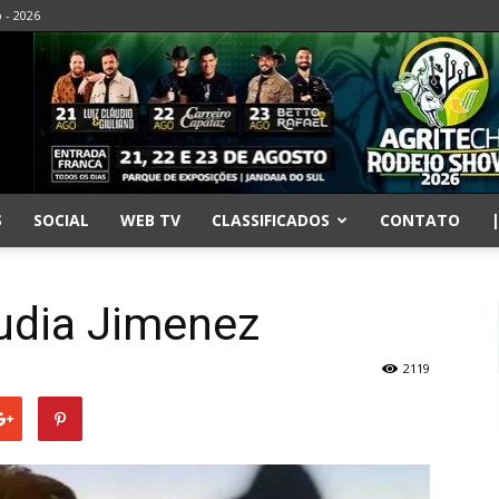
o - 2026
S
SOCIAL
WEB TV
CLASSIFICADOS
CONTATO
audia Jimenez
2119