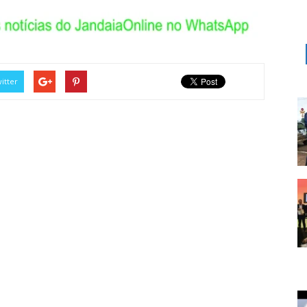
itter