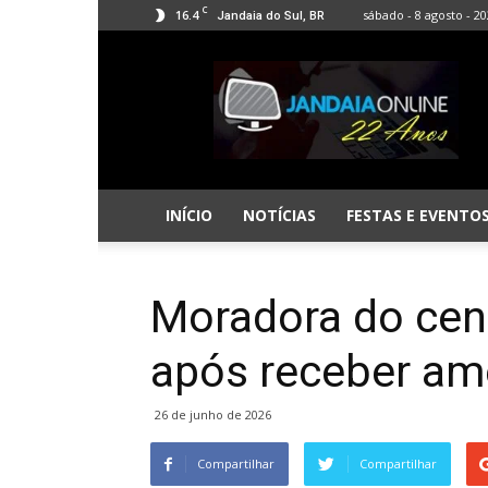
C
16.4
sábado - 8 agosto - 2
Jandaia do Sul, BR
Jandaia
Online
INÍCIO
NOTÍCIAS
FESTAS E EVENTO
Moradora do cen
após receber am
26 de junho de 2026
Compartilhar
Compartilhar