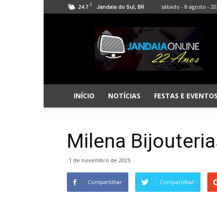
C
24.7
sábado - 8 agosto - 2
Jandaia do Sul, BR
Jandaia
Online
INÍCIO
NOTÍCIAS
FESTAS E EVENTO
Milena Bijouteri
1 de novembro de 2025
Compartilhar
Compartilhar