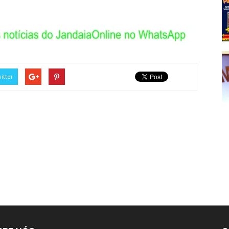
itter