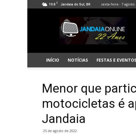
C
19.8
sexta-feira - 7 agosto 
Jandaia do Sul, BR
Jandaia
Online
INÍCIO
NOTÍCIAS
FESTAS E EVENTO
Menor que partic
motocicletas é 
Jandaia
25 de agosto de 2022