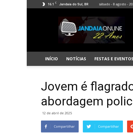
C
16.1
sábado - 8 agosto - 2
Jandaia do Sul, BR
Jandaia
Online
INÍCIO
NOTÍCIAS
FESTAS E EVENTO
Jovem é flagrad
abordagem polici
12 de abril de 2025
Compartilhar
Compartilhar