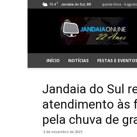
C
15.4
quinta-feira - 6 agost
Jandaia do Sul, BR
Jandaia
Online
INÍCIO
NOTÍCIAS
FESTAS E EVENTO
Jandaia do Sul r
atendimento às f
pela chuva de gr
3 de novembro de 2025