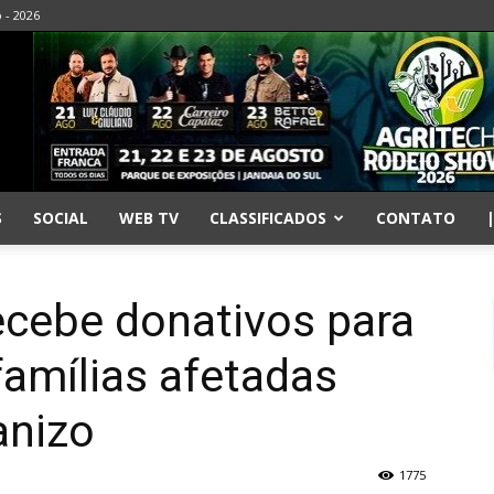
o - 2026
S
SOCIAL
WEB TV
CLASSIFICADOS
CONTATO
ecebe donativos para
amílias afetadas
anizo
1775