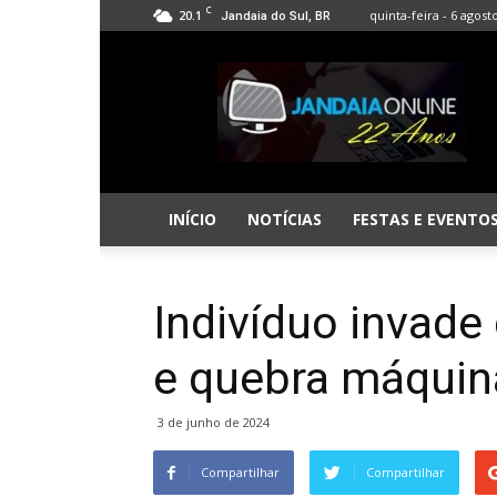
C
20.1
quinta-feira - 6 agost
Jandaia do Sul, BR
Jandaia
Online
INÍCIO
NOTÍCIAS
FESTAS E EVENTO
Indivíduo invade 
e quebra máquina
3 de junho de 2024
Compartilhar
Compartilhar