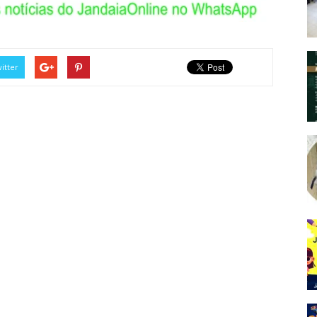
itter