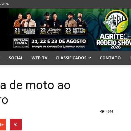
- 2026
S
SOCIAL
WEB TV
CLASSIFICADOS
CONTATO
da de moto ao
ro
4644