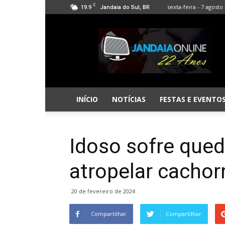
C
19.9
sexta-feira - 7 agosto 
Jandaia do Sul, BR
Jandaia
Online
INÍCIO
NOTÍCIAS
FESTAS E EVENTO
Idoso sofre que
atropelar cachor
20 de fevereiro de 2024
Compartilhar
Compartilhar