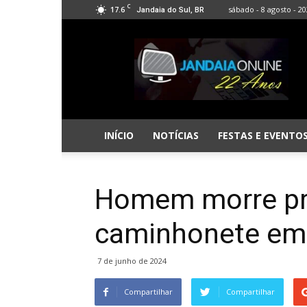
C
17.6
sábado - 8 agosto - 2
Jandaia do Sul, BR
Jandaia
Online
INÍCIO
NOTÍCIAS
FESTAS E EVENTO
Homem morre pre
caminhonete em
7 de junho de 2024
Compartilhar
Compartilhar