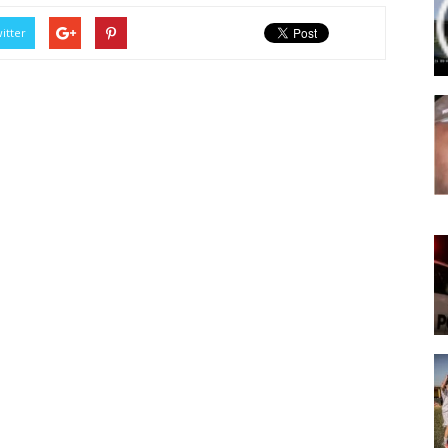
itter