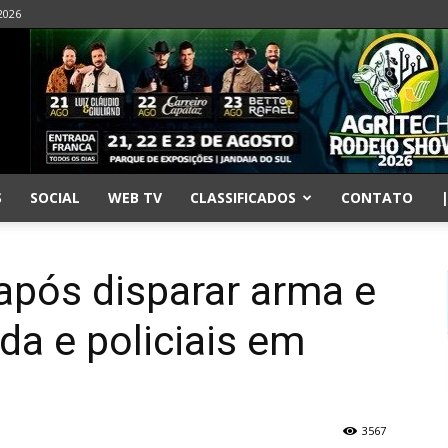
 2026
S
SOCIAL
WEB TV
CLASSIFICADOS
CONTATO
pós disparar arma e
a e policiais em
3567