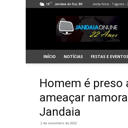
C
18
sexta-feira - 7 agosto -
Jandaia do Sul, BR
Jandaia
Online
INÍCIO
NOTÍCIAS
FESTAS E EVENTO
Homem é preso a
ameaçar namorad
Jandaia
2 de novembro de 2022