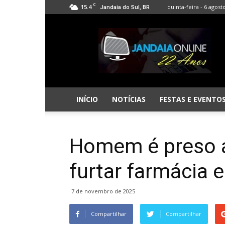
C
15.4
quinta-feira - 6 agost
Jandaia do Sul, BR
Jandaia
Online
INÍCIO
NOTÍCIAS
FESTAS E EVENTO
Homem é preso 
furtar farmácia 
7 de novembro de 2025
Compartilhar
Compartilhar