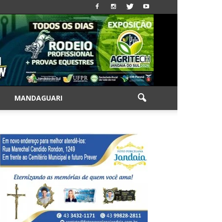
|
MANDAGUARI