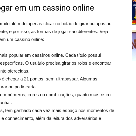
ogar em um cassino online
ito além do apenas clicar no botão de girar ou apostar.
te, e por isso, as formas de jogar são diferentes. Veja
 em um cassino online:
 mais popular em cassinos online. Cada título possui
specíficas. O usuário precisa girar os rolos e encontrar
nto oferecidas.
vo é chegar a 21 pontos, sem ultrapassar. Algumas
rar ou pedir carta.
r em números, cores ou combinações, quanto mais risco
anhar.
ilos, tem ganhado cada vez mais espaço nos momentos de
de e conhecimento, além da leitura dos adversários e