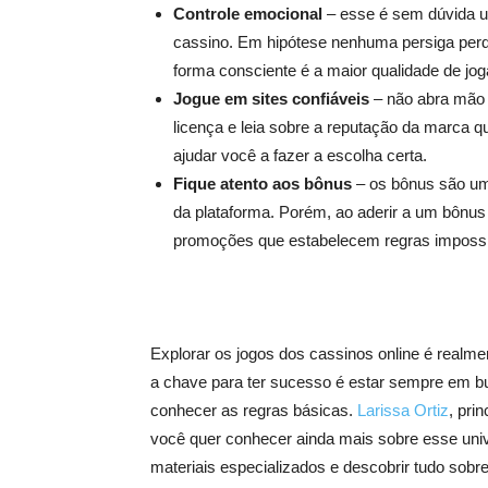
Controle emocional
– esse é sem dúvida u
cassino. Em hipótese nenhuma persiga perda
forma consciente é a maior qualidade de jo
Jogue em sites confiáveis
– não abra mão 
licença e leia sobre a reputação da marca q
ajudar você a fazer a escolha certa.
Fique atento aos bônus
– os bônus são uma
da plataforma. Porém, ao aderir a um bônus 
promoções que estabelecem regras impossí
Explorar os jogos dos cassinos online é realme
a chave para ter sucesso é estar sempre em
conhecer as regras básicas.
Larissa Ortiz
, pri
você quer conhecer ainda mais sobre esse univ
materiais especializados e descobrir tudo sobr