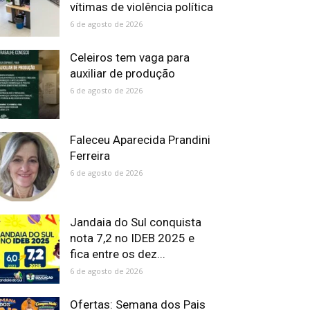
vítimas de violência política
6 de agosto de 2026
Celeiros tem vaga para
auxiliar de produção
6 de agosto de 2026
Faleceu Aparecida Prandini
Ferreira
6 de agosto de 2026
Jandaia do Sul conquista
nota 7,2 no IDEB 2025 e
fica entre os dez...
6 de agosto de 2026
Ofertas: Semana dos Pais