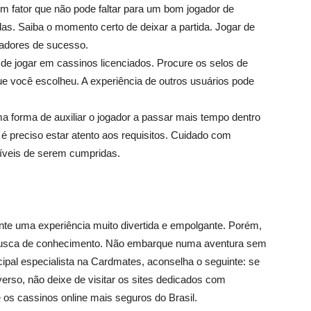
m fator que não pode faltar para um bom jogador de
s. Saiba o momento certo de deixar a partida. Jogar de
gadores de sucesso.
de jogar em cassinos licenciados. Procure os selos de
ue você escolheu. A experiência de outros usuários pode
 forma de auxiliar o jogador a passar mais tempo dentro
é preciso estar atento aos requisitos. Cuidado com
veis de serem cumpridas.
nte uma experiência muito divertida e empolgante. Porém,
 busca de conhecimento. Não embarque numa aventura sem
ncipal especialista na Cardmates, aconselha o seguinte: se
erso, não deixe de visitar os sites dedicados com
e os cassinos online mais seguros do Brasil.