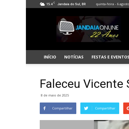
C
15.4
quinta-feira - 6 agost
Jandaia do Sul, BR
Jandaia
Online
INÍCIO
NOTÍCIAS
FESTAS E EVENTO
Faleceu Vicente 
8 de maio de 2025
Compartilhar
Compartilhar