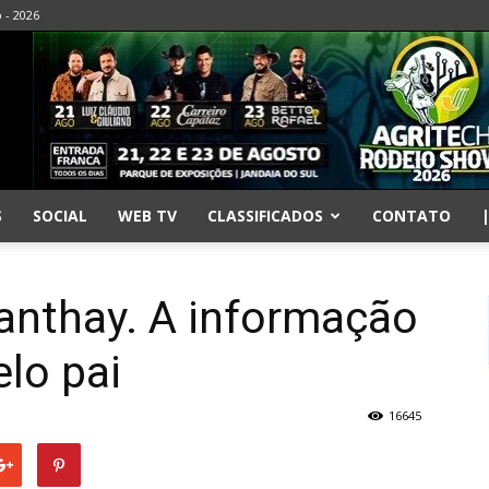
o - 2026
S
SOCIAL
WEB TV
CLASSIFICADOS
CONTATO
anthay. A informação
elo pai
16645