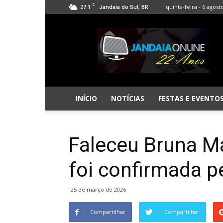
C
27.1
quinta-feira - 6 agost
Jandaia do Sul, BR
Jandaia
Online
INÍCIO
NOTÍCIAS
FESTAS E EVENTO
Faleceu Bruna M
foi confirmada p
25 de março de 2026
Compartilhar
Compartilhar