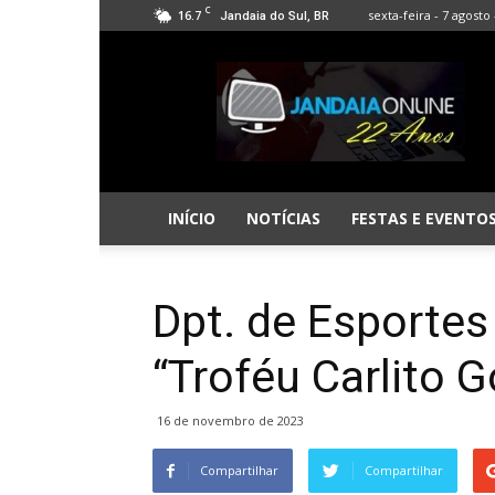
C
16.7
sexta-feira - 7 agosto 
Jandaia do Sul, BR
Jandaia
Online
INÍCIO
NOTÍCIAS
FESTAS E EVENTO
Dpt. de Esportes 
“Troféu Carlito G
16 de novembro de 2023
Compartilhar
Compartilhar