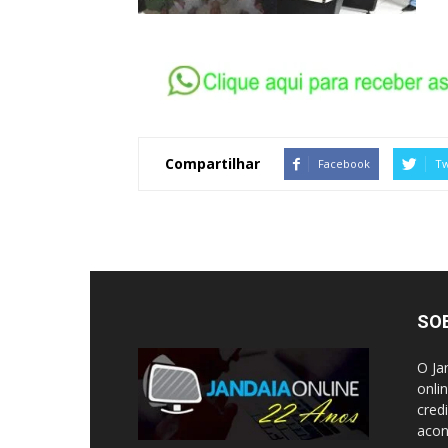
Compartilhar
Facebook
Tw
SO
O Ja
onli
cred
acon