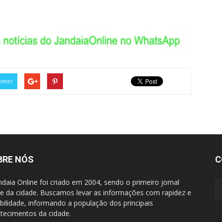
itter
BRE NÓS
C
ndaia Online foi criado em 2004, sendo o primeiro jornal
ne da cidade. Buscamos levar as informações com rapidez e
ibilidade, informando a população dos principais
tecimentos da cidade.