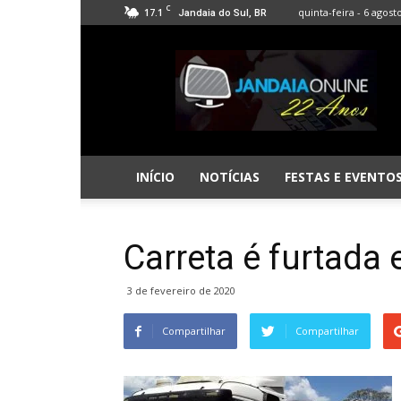
C
17.1
quinta-feira - 6 agost
Jandaia do Sul, BR
Jandaia
Online
INÍCIO
NOTÍCIAS
FESTAS E EVENTO
Carreta é furtada
3 de fevereiro de 2020
Compartilhar
Compartilhar