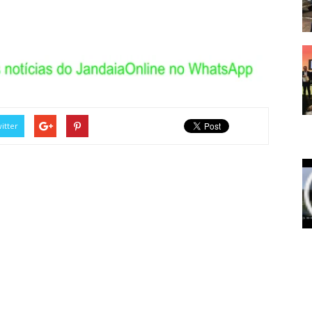
itter