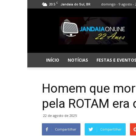
C
20.5
domingo - 9 agosto - 
Jandaia do Sul, BR
Jandaia
Online
INÍCIO
NOTÍCIAS
FESTAS E EVENTO
Homem que morr
pela ROTAM era 
22 de agosto de 2025
Compartilhar
Compartilhar