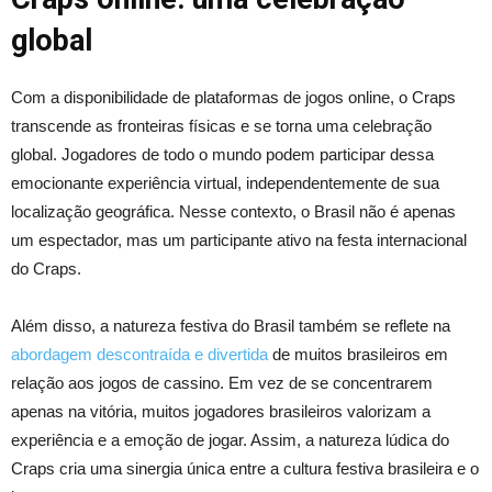
global
Com a disponibilidade de plataformas de jogos online, o Craps
transcende as fronteiras físicas e se torna uma celebração
global. Jogadores de todo o mundo podem participar dessa
emocionante experiência virtual, independentemente de sua
localização geográfica. Nesse contexto, o Brasil não é apenas
um espectador, mas um participante ativo na festa internacional
do Craps.
Além disso, a natureza festiva do Brasil também se reflete na
abordagem descontraída e divertida
de muitos brasileiros em
relação aos jogos de cassino. Em vez de se concentrarem
apenas na vitória, muitos jogadores brasileiros valorizam a
experiência e a emoção de jogar. Assim, a natureza lúdica do
Craps cria uma sinergia única entre a cultura festiva brasileira e o