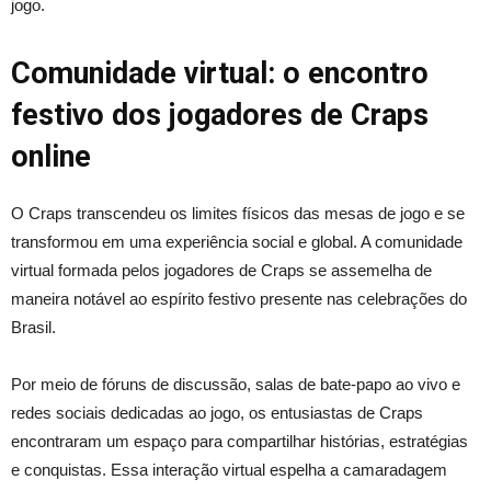
jogo.
Comunidade virtual: o encontro
festivo dos jogadores de Craps
online
O Craps transcendeu os limites físicos das mesas de jogo e se
transformou em uma experiência social e global. A comunidade
virtual formada pelos jogadores de Craps se assemelha de
maneira notável ao espírito festivo presente nas celebrações do
Brasil.
Por meio de fóruns de discussão, salas de bate-papo ao vivo e
redes sociais dedicadas ao jogo, os entusiastas de Craps
encontraram um espaço para compartilhar histórias, estratégias
e conquistas. Essa interação virtual espelha a camaradagem