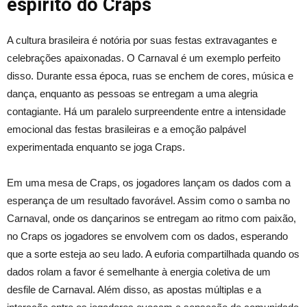
espírito do Craps
A cultura brasileira é notória por suas festas extravagantes e
celebrações apaixonadas. O Carnaval é um exemplo perfeito
disso. Durante essa época, ruas se enchem de cores, música e
dança, enquanto as pessoas se entregam a uma alegria
contagiante. Há um paralelo surpreendente entre a intensidade
emocional das festas brasileiras e a emoção palpável
experimentada enquanto se joga Craps.
Em uma mesa de Craps, os jogadores lançam os dados com a
esperança de um resultado favorável. Assim como o samba no
Carnaval, onde os dançarinos se entregam ao ritmo com paixão,
no Craps os jogadores se envolvem com os dados, esperando
que a sorte esteja ao seu lado. A euforia compartilhada quando os
dados rolam a favor é semelhante à energia coletiva de um
desfile de Carnaval. Além disso, as apostas múltiplas e a