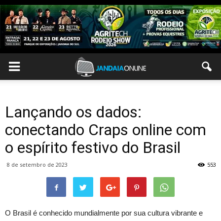
Lançando os dados:
conectando Craps online com
o espírito festivo do Brasil
8 de setembro de 2023
553
O Brasil é conhecido mundialmente por sua cultura vibrante e