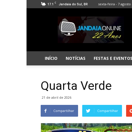
C
17.1
sexta-feira - 7 agosto 
Jandaia do Sul, BR
Jandaia
Online
INÍCIO
NOTÍCIAS
FESTAS E EVENTO
Quarta Verde
21 de abril de 2026
Compartilhar
Compartilhar