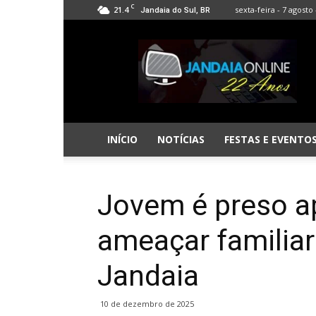
C
21.4
sexta-feira - 7 agosto 
Jandaia do Sul, BR
Jandaia
Online
INÍCIO
NOTÍCIAS
FESTAS E EVENTO
Jovem é preso a
ameaçar familia
Jandaia
10 de dezembro de 2025