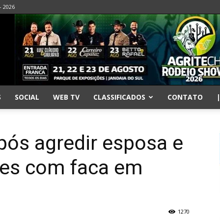
- 2026
S
SOCIAL
WEB TV
CLASSIFICADOS
CONTATO
pós agredir esposa e
res com faca em
1270