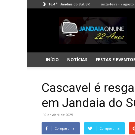
C
16.4
sexta-feira - 7 agosto 
Jandaia do Sul, BR
Jandaia
Online
INÍCIO
NOTÍCIAS
FESTAS E EVENTO
Cascavel é resga
em Jandaia do S
10 de abril de 2025
Compartilhar
Compartilhar