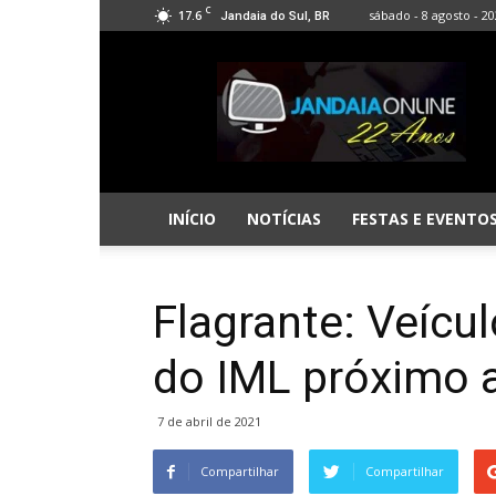
C
17.6
sábado - 8 agosto - 2
Jandaia do Sul, BR
Jandaia
Online
INÍCIO
NOTÍCIAS
FESTAS E EVENTO
Flagrante: Veícul
do IML próximo 
7 de abril de 2021
Compartilhar
Compartilhar