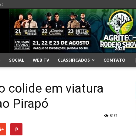
026
S
SOCIAL
WEB TV
CLASSIFICADOS
CONTATO
o colide em viatura
ao Pirapó
5167